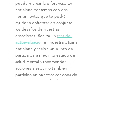
puede marcar la diferencia. En 
not alone contamos con dos 
herramientas que te podrán 
ayudar a enfrentar en conjunto 
los desafíos de nuestras 
emociones. Realiza un 
test de 
autoevaluación
 en nuestra página 
not alone y recibe un punto de 
partida para medir tu estado de 
salud mental y recomendar 
acciones a seguir o también 
participa en nuestras sesiones de 
grupos de apoyo 
donde 
encontrarás personas que 
enfrentan desafíos similares a los 
tuyos y te permitirán encontrar 
apoyo en espacios especiales.