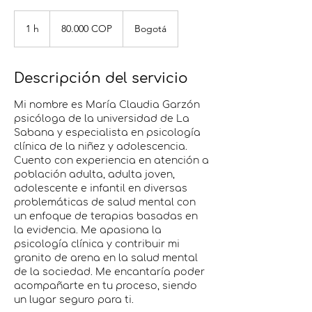
80.000
pesos
1 h
1
80.000 COP
Bogotá
colombianos
Descripción del servicio
Mi nombre es María Claudia Garzón
psicóloga de la universidad de La
Sabana y especialista en psicología
clínica de la niñez y adolescencia.
Cuento con experiencia en atención a
población adulta, adulta joven,
adolescente e infantil en diversas
problemáticas de salud mental con
un enfoque de terapias basadas en
la evidencia. Me apasiona la
psicología clínica y contribuir mi
granito de arena en la salud mental
de la sociedad. Me encantaría poder
acompañarte en tu proceso, siendo
un lugar seguro para ti.