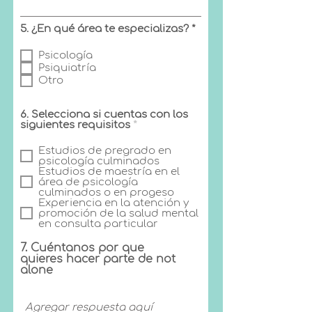
O
5. ¿En qué área te especializas?
*
b
l
Psicología
i
Psiquiatría
g
a
Otro
t
o
r
6. Selecciona si cuentas con los
i
O
siguientes requisitos
*
o
b
l
Estudios de pregrado en
i
psicología culminados
g
Estudios de maestría en el
a
área de psicología
t
culminados o en progeso
o
Experiencia en la atención y
r
promoción de la salud mental
i
en consulta particular
o
7. Cuéntanos por que
quieres hacer parte de not
alone